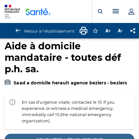
Panneau de gestion des cookies
Menu pr
Ouvrir la rech
Retour à l'établissement
Connectez-vous pour
Augmenter la t
Diminuer 
Pa
Aide à domicile
mandataire - toutes déf
p.h. sa.
Saad a domicile herault agence beziers - beziers
En cas d'urgence vitale, contactez le 15. If you
experience or witness a medical emergency,
immediatly call 15 (the national emergency
organization).