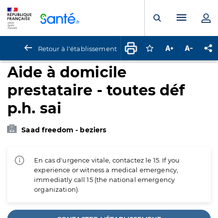
Panneau de gestion des cookies
Menu pr
Ouvrir la rech
Retour à l'établissement
Connectez-vous pour
Augmenter la t
Diminuer 
Pa
Aide à domicile
prestataire - toutes déf
p.h. sai
Saad freedom - beziers
En cas d'urgence vitale, contactez le 15. If you
experience or witness a medical emergency,
immediatly call 15 (the national emergency
organization).