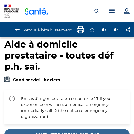
Panneau de gestion des cookies
Menu pr
Ouvrir la rech
Retour à l'établissement
Connectez-vous pour
Augmenter la t
Diminuer 
Pa
Aide à domicile
prestataire - toutes déf
p.h. sai.
Saad servici - beziers
En cas d'urgence vitale, contactez le 15. If you
experience or witness a medical emergency,
immediatly call 15 (the national emergency
organization).