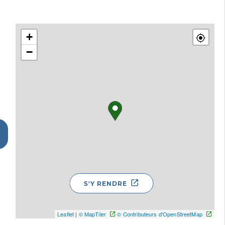
+
−
S'Y RENDRE
Leaflet
|
© MapTiler
© Contributeurs d'OpenStreetMap