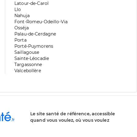
division
de
Zone
Latour-de-Carol
division
de
Zone
Llo
division
de
Zone
Nahuja
division
de
Zone
Font-Romeu-Odeillo-Via
division
de
Zone
Osséja
division
de
Zone
Palau-de-Cerdagne
division
de
Zone
Porta
division
de
Zone
Porté-Puymorens
division
de
Zone
Saillagouse
division
de
Zone
Sainte-Léocadie
division
de
Zone
Targassonne
division
de
Zone
Valcebollère
division
de
division
Le site santé de référence, accessible
quand vous voulez, où vous voulez