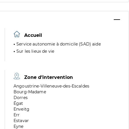
Accueil
Service autonomie à domicile (SAD) aide
Sur les lieux de vie
Zone d'intervention
Zone
Angoustrine-Villeneuve-des-Escaldes
de
Zone
Bourg-Madame
division
de
Zone
Dorres
division
de
Zone
Égat
division
de
Zone
Enveitg
division
de
Zone
Err
division
de
Zone
Estavar
division
de
Zone
Eyne