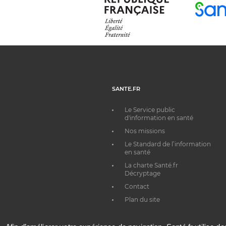
SANTE.FR
Le Service public
d'information en santé
Nos missions
Le Standard de l’information
en santé
La charte Santé.fr
Décryptage
Contact
Plan du site