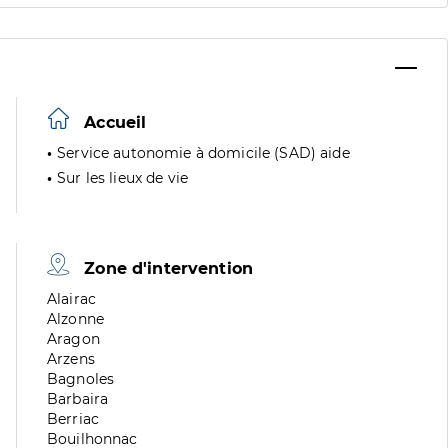
Accueil
Service autonomie à domicile (SAD) aide
Sur les lieux de vie
Zone d'intervention
Zone
Alairac
de
Zone
Alzonne
division
de
Zone
Aragon
division
de
Zone
Arzens
division
de
Zone
Bagnoles
division
de
Zone
Barbaira
division
de
Zone
Berriac
division
de
Zone
Bouilhonnac