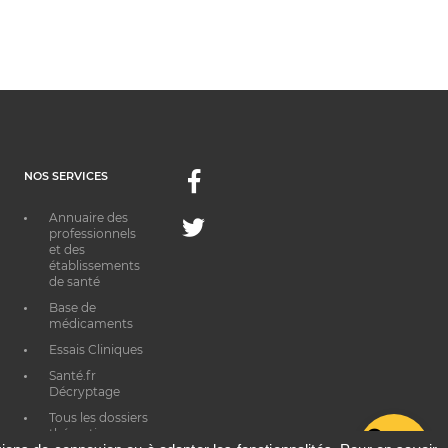
NOS SERVICES
Facebook
Annuaire des
Twitter
professionnels
et des
établissements
de santé
Base de
médicaments
Essais Cliniques
Santé.fr
Décryptage
Tous les dossiers
thématiques