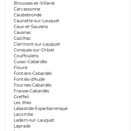
division
de
Zone
Brousses-et-Villaret
division
de
Zone
Carcassonne
division
de
Zone
Caudebronde
division
de
Zone
Caunette-sur-Lauquet
division
de
Zone
Caux-et-Sauzens
division
de
Zone
Cavanac
division
de
Zone
Cazilhac
division
de
Zone
Clermont-sur-Lauquet
division
de
Zone
Conques-sur-Orbiel
division
de
Zone
Couffoulens
division
de
Zone
Cuxac-Cabardès
division
de
Zone
Floure
division
de
Zone
Fontiers-Cabardès
division
de
Zone
Fontiès-d'Aude
division
de
Zone
Fournes-Cabardès
division
de
Zone
Fraisse-Cabardès
division
de
Zone
Greffeil
division
de
Zone
Les Ilhes
division
de
Zone
Labastide-Esparbairenque
division
de
Zone
Lacombe
division
de
Zone
Ladern-sur-Lauquet
division
de
Zone
Laprade