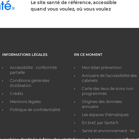
Le site santé de référence, accessible
quand vous voulez, où vous voulez
INFORMATIONS LÉGALES
EN CE MOMENT
Accessibilité : conformité
Mon bilan prévention
partielle
Annuaire de l'accessibilité des
Conditions générales
cabinets
d'utilisation
Carte des lieux de soins non
Crédits
programmés
Mentions légales
Origines des données
annuaire
Politique de confidentialité
Les espaces thématiques
En bref, par Santé.fr
Santé et environnement : les
bons réflexes au quotidien