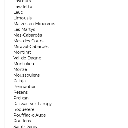
division
de
Zone
Lastours
division
de
Zone
Lavalette
division
de
Zone
Leuc
division
de
Zone
Limousis
division
de
Zone
Malves-en-Minervois
division
de
Zone
Les Martys
division
de
Zone
Mas-Cabardès
division
de
Zone
Mas-des-Cours
division
de
Zone
Miraval-Cabardès
division
de
Zone
Montirat
division
de
Zone
Val-de-Dagne
division
de
Zone
Montolieu
division
de
Zone
Monze
division
de
Zone
Moussoulens
division
de
Zone
Palaja
division
de
Zone
Pennautier
division
de
Zone
Pezens
division
de
Zone
Preixan
division
de
Zone
Raissac-sur-Lampy
division
de
Zone
Roquefère
division
de
Zone
Rouffiac-d'Aude
division
de
Zone
Roullens
division
de
Zone
Saint-Denis