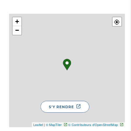
+
−
S'Y RENDRE
Leaflet
|
© MapTiler
© Contributeurs d'OpenStreetMap