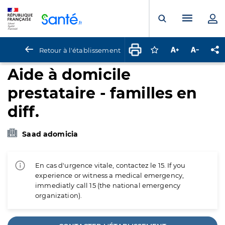
Panneau de gestion des cookies
Menu pr
Ouvrir la rech
Retour à l'établissement
Connectez-vous pour
Augmenter la t
Diminuer 
Pa
Aide à domicile
prestataire - familles en
diff.
Saad adomicia
En cas d'urgence vitale, contactez le 15. If you
experience or witness a medical emergency,
immediatly call 15 (the national emergency
organization).