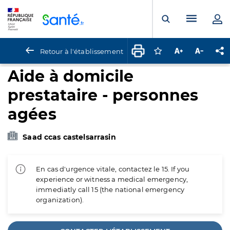
Panneau de gestion des cookies
Menu pr
Ouvrir la rech
Retour à l'établissement
Connectez-vous pour
Augmenter la t
Diminuer 
Pa
Aide à domicile
prestataire - personnes
agées
Saad ccas castelsarrasin
En cas d'urgence vitale, contactez le 15. If you
experience or witness a medical emergency,
immediatly call 15 (the national emergency
organization).