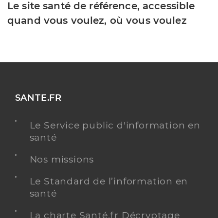
Le site santé de référence, accessible
quand vous voulez, où vous voulez
SANTE.FR
Le Service public d'information en
santé
Nos missions
Le Standard de l’information en
santé
La charte Santé.fr Décryptage