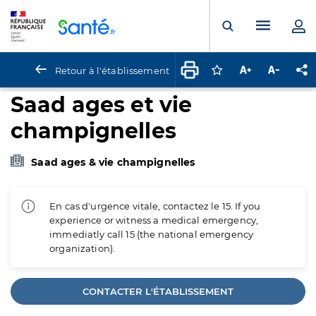
Panneau de gestion des cookies
Menu pr
Ouvrir la rech
Retour à l'établissement
Connectez-vous pour
Augmenter la t
Diminuer 
Pa
Saad ages et vie
champignelles
Saad ages & vie champignelles
En cas d'urgence vitale, contactez le 15. If you
experience or witness a medical emergency,
immediatly call 15 (the national emergency
organization).
CONTACTER L'ÉTABLISSEMENT