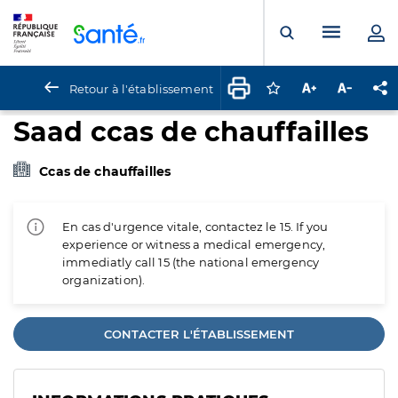
Panneau de gestion des cookies
Menu pr
Ouvrir la rech
Retour à l'établissement
Connectez-vous pour
Augmenter la t
Diminuer 
Pa
Saad ccas de chauffailles
Ccas de chauffailles
En cas d'urgence vitale, contactez le 15. If you
experience or witness a medical emergency,
immediatly call 15 (the national emergency
organization).
CONTACTER L'ÉTABLISSEMENT