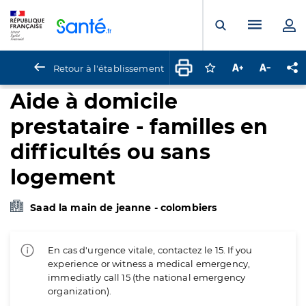
Panneau de gestion des cookies
Menu pr
Ouvrir la rech
Retour à l'établissement
Connectez-vous pour
Augmenter la t
Diminuer 
Pa
Aide à domicile
prestataire - familles en
difficultés ou sans
logement
Saad la main de jeanne - colombiers
En cas d'urgence vitale, contactez le 15. If you
experience or witness a medical emergency,
immediatly call 15 (the national emergency
organization).