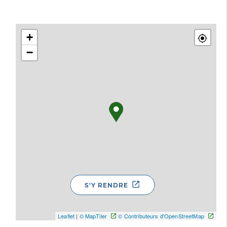
+
−
S'Y RENDRE
Leaflet
|
© MapTiler
© Contributeurs d'OpenStreetMap