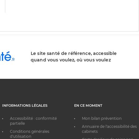
division
Le site santé de référence, accessible
quand vous voulez, où vous voulez
INFORMATIONS LÉGALES
EN CE MOMENT
Accessibilité : conformité
Mon bilan prévention
partielle
Annuaire de l'accessibilité des
Conditions générales
cabinets
d'utilisation