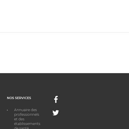
NOS SERVICES
Facebook
Annuaire des
Twitter
professionnels
et des
établissements
de santé