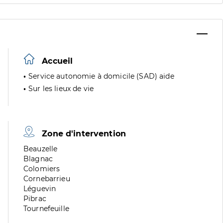
Accueil
Service autonomie à domicile (SAD) aide
Sur les lieux de vie
Zone d'intervention
Zone
Beauzelle
de
Zone
Blagnac
division
de
Zone
Colomiers
division
de
Zone
Cornebarrieu
division
de
Zone
Léguevin
division
de
Zone
Pibrac
division
de
Zone
Tournefeuille
division
de