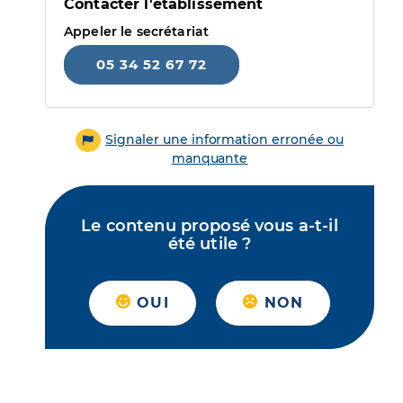
Contacter l'établissement
Appeler le secrétariat
05 34 52 67 72
Signaler une information erronée ou
manquante
Le contenu proposé vous a-t-il
été utile ?
OUI
NON