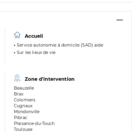
Accueil
Service autonomie à domicile (SAD) aide
Sur les lieux de vie
Zone d'intervention
Zone
Beauzelle
de
Zone
Brax
division
de
Zone
Colomiers
division
de
Zone
Cugnaux
division
de
Zone
Mondonville
division
de
Zone
Pibrac
division
de
Zone
Plaisance-du-Touch
division
de
Zone
Toulouse