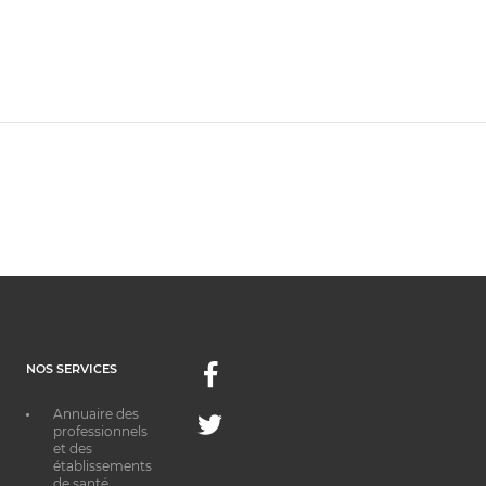
NOS SERVICES
Facebook
Annuaire des
Twitter
professionnels
et des
établissements
de santé