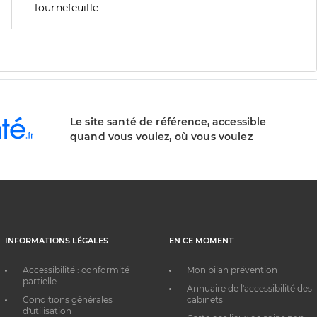
division
de
Zone
Tournefeuille
division
de
division
Le site santé de référence, accessible
quand vous voulez, où vous voulez
INFORMATIONS LÉGALES
EN CE MOMENT
Accessibilité : conformité
Mon bilan prévention
partielle
Annuaire de l'accessibilité des
Conditions générales
cabinets
d'utilisation