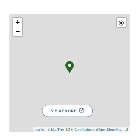
+
−
S'Y RENDRE
Leaflet
|
© MapTiler
© Contributeurs d'OpenStreetMap