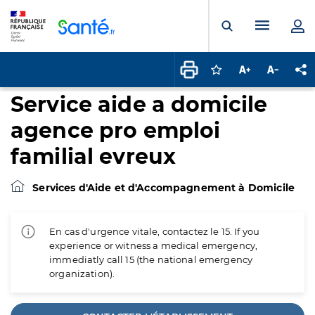
Panneau de gestion des cookies
Menu pr
Ouvrir la rech
Connectez-vous pour
Augmenter la t
Diminuer 
Pa
Service aide a domicile
agence pro emploi
familial evreux
Services d'Aide et d'Accompagnement à Domicile
En cas d'urgence vitale, contactez le 15. If you
experience or witness a medical emergency,
immediatly call 15 (the national emergency
organization).