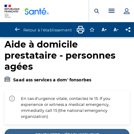
Panneau de gestion des cookies
Menu pr
Ouvrir la rech
Retour à l'établissement
Connectez-vous pour
Augmenter la t
Diminuer 
Pa
Aide à domicile
prestataire - personnes
agées
Saad ass services a dom' fonsorbes
En cas d'urgence vitale, contactez le 15. If you
experience or witness a medical emergency,
immediatly call 15 (the national emergency
organization).