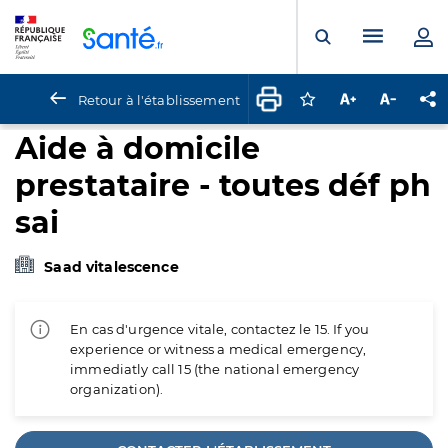
Panneau de gestion des cookies
Menu pr
Ouvrir la rech
Retour à l'établissement
Connectez-vous pour
Augmenter la t
Diminuer 
Pa
Aide à domicile
prestataire - toutes déf ph
sai
Saad vitalescence
En cas d'urgence vitale, contactez le 15. If you
experience or witness a medical emergency,
immediatly call 15 (the national emergency
organization).