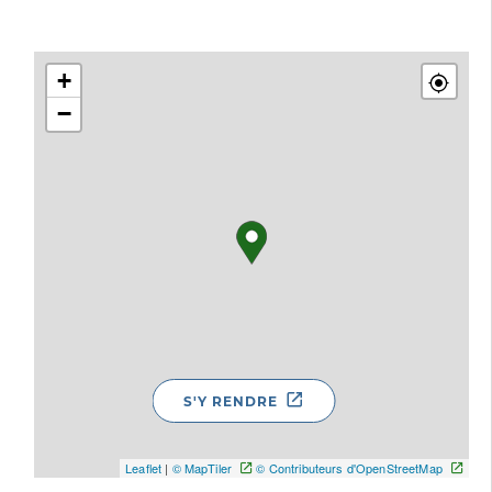
+
−
S'Y RENDRE
Leaflet
|
© MapTiler
© Contributeurs d'OpenStreetMap