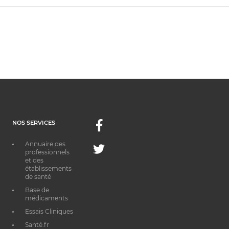
NOS SERVICES
Facebook
Annuaire des
Twitter
professionnels
et des
établissements
de santé
Base de
médicaments
Essais Cliniques
Santé.fr