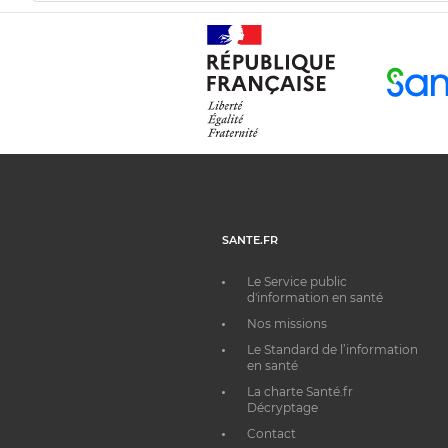
SANTE.FR
Le Service public
d'information en santé
Nos missions
Le Standard de l’information
en santé
La charte Santé.fr
Décryptage
Contact