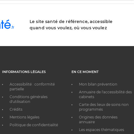
Le site santé de référence, accessible
quand vous voulez, où vous voulez
INFORMATIONS LÉGALES
EN CE MOMENT
Accessibilité : conformité
Mon bilan prévention
partielle
Annuaire de l'accessibilité des
Conditions générales
cabinets
d'utilisation
Carte des lieux de soins non
Crédits
programmés
Mentions légales
Origines des données
annuaire
Politique de confidentialité
Les espaces thématiques