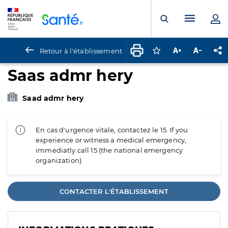
Panneau de gestion des cookies
Menu pr
Ouvrir la rech
Retour à l'établissement
Connectez-vous pour
Augmenter la t
Diminuer 
Pa
Saas admr hery
Saad admr hery
En cas d'urgence vitale, contactez le 15. If you
experience or witness a medical emergency,
immediatly call 15 (the national emergency
organization).
CONTACTER L'ÉTABLISSEMENT