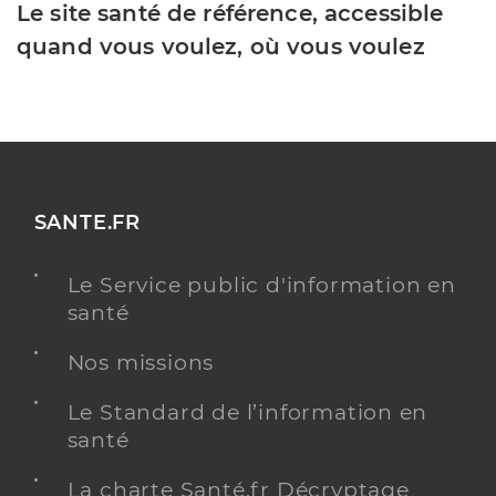
Le site santé de référence, accessible
quand vous voulez, où vous voulez
SANTE.FR
Le Service public d'information en
santé
Nos missions
Le Standard de l’information en
santé
La charte Santé.fr Décryptage