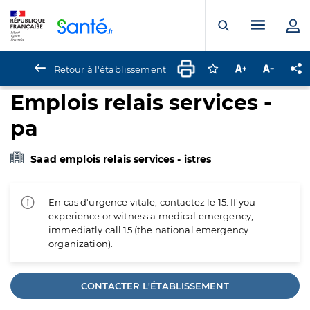
Panneau de gestion des cookies
Menu pr
Ouvrir la rech
Retour à l'établissement
Connectez-vous pour
Augmenter la t
Diminuer 
Pa
Emplois relais services -
pa
Saad emplois relais services - istres
En cas d'urgence vitale, contactez le 15. If you
experience or witness a medical emergency,
immediatly call 15 (the national emergency
organization).
CONTACTER L'ÉTABLISSEMENT