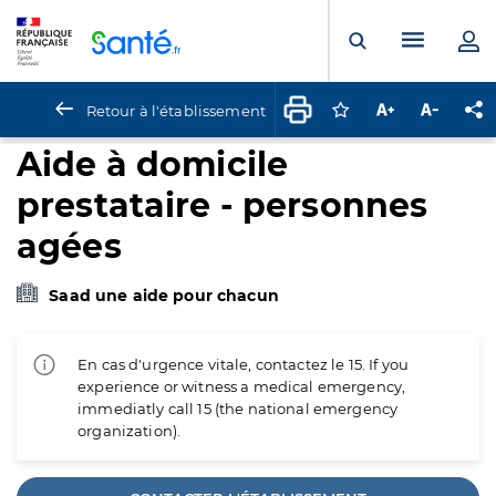
Panneau de gestion des cookies
Menu pr
Ouvrir la rech
Retour à l'établissement
Connectez-vous pour
Augmenter la t
Diminuer 
Pa
Aide à domicile
prestataire - personnes
agées
Saad une aide pour chacun
En cas d'urgence vitale, contactez le 15. If you
experience or witness a medical emergency,
immediatly call 15 (the national emergency
organization).