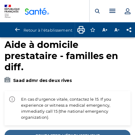
Panneau de gestion des cookies
Menu pr
Ouvrir la rech
Retour à l'établissement
Connectez-vous pour
Augmenter la t
Diminuer 
Pa
Aide à domicile
prestataire - familles en
diff.
Saad admr des deux rives
En cas d'urgence vitale, contactez le 15. If you
experience or witness a medical emergency,
immediatly call 15 (the national emergency
organization).