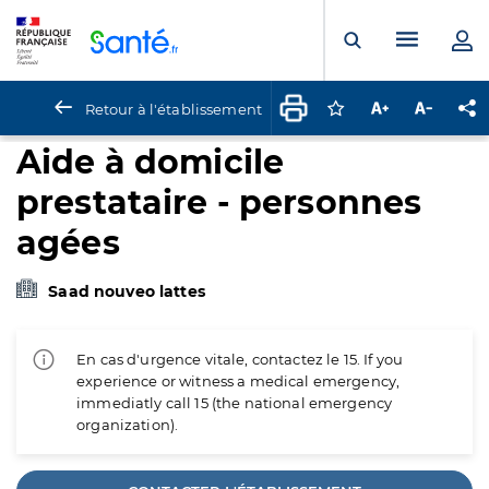
Panneau de gestion des cookies
Menu pr
Ouvrir la rech
Retour à l'établissement
Connectez-vous pour
Augmenter la t
Diminuer 
Pa
Aide à domicile
prestataire - personnes
agées
Saad nouveo lattes
En cas d'urgence vitale, contactez le 15. If you
experience or witness a medical emergency,
immediatly call 15 (the national emergency
organization).