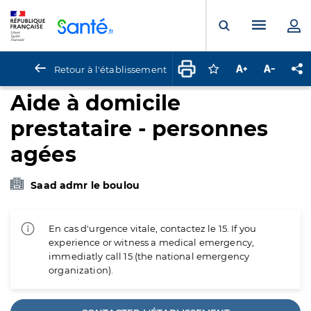
Panneau de gestion des cookies
Menu pr
Ouvrir la rech
Retour à l'établissement
Connectez-vous pour
Augmenter la t
Diminuer 
Pa
Aide à domicile
prestataire - personnes
agées
Saad admr le boulou
En cas d'urgence vitale, contactez le 15. If you
experience or witness a medical emergency,
immediatly call 15 (the national emergency
organization).