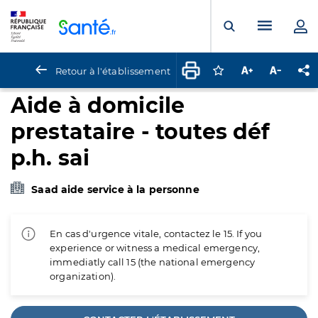
Panneau de gestion des cookies
Menu pr
Ouvrir la rech
Retour à l'établissement
Connectez-vous pour
Augmenter la t
Diminuer 
Pa
Aide à domicile
prestataire - toutes déf
p.h. sai
Saad aide service à la personne
En cas d'urgence vitale, contactez le 15. If you
experience or witness a medical emergency,
immediatly call 15 (the national emergency
organization).