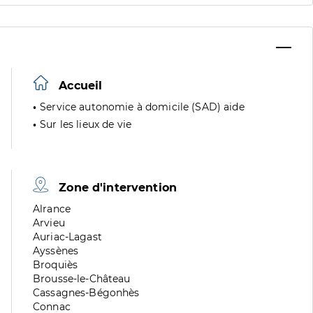
Accueil
Service autonomie à domicile (SAD) aide
Sur les lieux de vie
Zone d'intervention
Zone
Alrance
de
Zone
Arvieu
division
de
Zone
Auriac-Lagast
division
de
Zone
Ayssènes
division
de
Zone
Broquiès
division
de
Zone
Brousse-le-Château
division
de
Zone
Cassagnes-Bégonhès
division
de
Zone
Connac