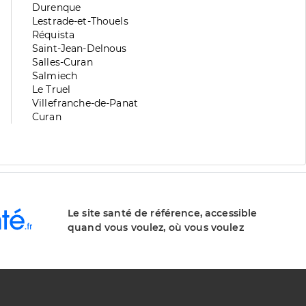
division
de
Zone
Durenque
division
de
Zone
Lestrade-et-Thouels
division
de
Zone
Réquista
division
de
Zone
Saint-Jean-Delnous
division
de
Zone
Salles-Curan
division
de
Zone
Salmiech
division
de
Zone
Le Truel
division
de
Zone
Villefranche-de-Panat
division
de
Zone
Curan
division
de
division
Le site santé de référence, accessible
quand vous voulez, où vous voulez