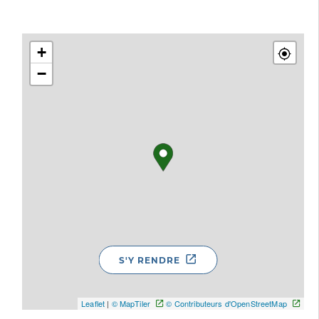
+
−
S'Y RENDRE
Leaflet
|
© MapTiler
© Contributeurs d'OpenStreetMap