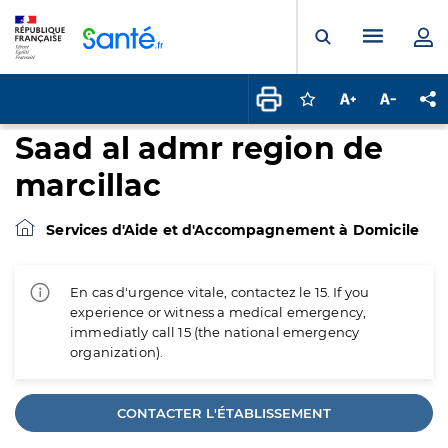
Panneau de gestion des cookies
Menu pr
Ouvrir la rech
Connectez-vous pour
Augmenter la t
Diminuer 
Pa
Saad al admr region de
marcillac
Services d'Aide et d'Accompagnement à Domicile
En cas d'urgence vitale, contactez le 15. If you
experience or witness a medical emergency,
immediatly call 15 (the national emergency
organization).
CONTACTER L'ÉTABLISSEMENT