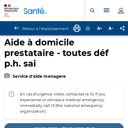
Panneau de gestion des cookies
Menu pr
Ouvrir la rech
Retour à l'établissement
Connectez-vous pour
Augmenter la t
Diminuer 
Pa
Aide à domicile
prestataire - toutes déf
p.h. sai
Service d'aide menagere
En cas d'urgence vitale, contactez le 15. If you
experience or witness a medical emergency,
immediatly call 15 (the national emergency
organization).