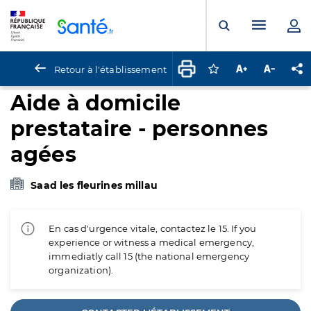
Panneau de gestion des cookies
Menu pr
Ouvrir la rech
Retour à l'établissement
Connectez-vous pour
Augmenter la t
Diminuer 
Pa
Aide à domicile
prestataire - personnes
agées
Saad les fleurines millau
En cas d'urgence vitale, contactez le 15. If you
experience or witness a medical emergency,
immediatly call 15 (the national emergency
organization).