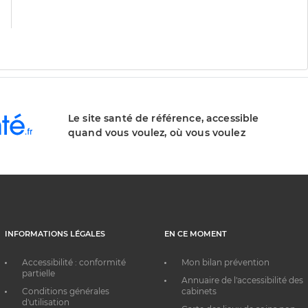
division
de
division
Le site santé de référence, accessible
quand vous voulez, où vous voulez
INFORMATIONS LÉGALES
EN CE MOMENT
Accessibilité : conformité
Mon bilan prévention
partielle
Annuaire de l'accessibilité des
Conditions générales
cabinets
d'utilisation