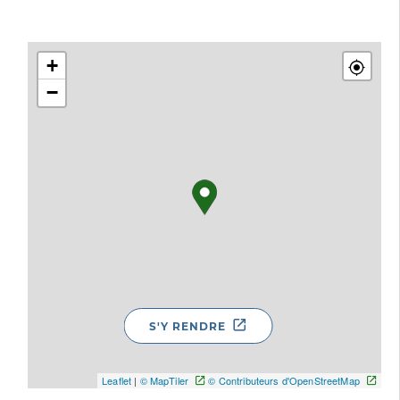
+
−
S'Y RENDRE
Leaflet
|
© MapTiler
© Contributeurs d'OpenStreetMap