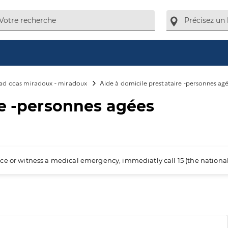
ad ccas miradoux - miradoux
Aide à domicile prestataire -personnes ag
re -personnes agées
ience or witness a medical emergency, immediatly call 15 (the nation