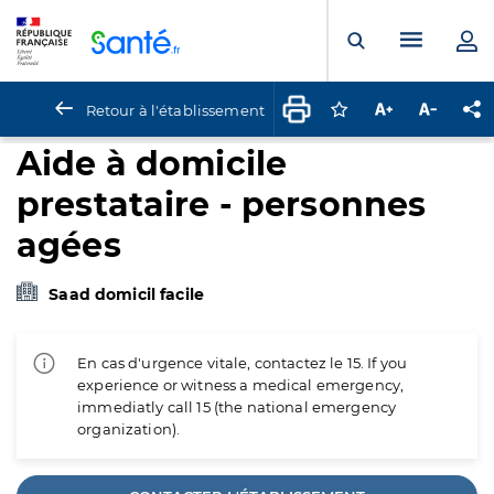
Panneau de gestion des cookies
Menu pr
Ouvrir la rech
Retour à l'établissement
Connectez-vous pour
Augmenter la t
Diminuer 
Pa
Aide à domicile
prestataire - personnes
agées
Saad domicil facile
En cas d'urgence vitale, contactez le 15. If you
experience or witness a medical emergency,
immediatly call 15 (the national emergency
organization).