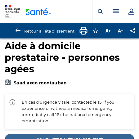
Panneau de gestion des cookies
Menu pr
Ouvrir la rech
Retour à l'établissement
Connectez-vous pour
Augmenter la t
Diminuer 
Pa
Aide à domicile
prestataire - personnes
agées
Saad axeo montauban
En cas d'urgence vitale, contactez le 15. If you
experience or witness a medical emergency,
immediatly call 15 (the national emergency
organization).