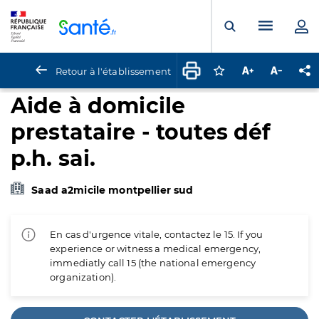
Panneau de gestion des cookies
Menu pr
Ouvrir la rech
Retour à l'établissement
Connectez-vous pour
Augmenter la t
Diminuer 
Pa
Aide à domicile
prestataire - toutes déf
p.h. sai.
Saad a2micile montpellier sud
En cas d'urgence vitale, contactez le 15. If you
experience or witness a medical emergency,
immediatly call 15 (the national emergency
organization).