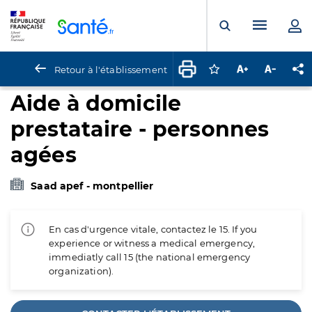
Panneau de gestion des cookies
Menu pr
Ouvrir la rech
Retour à l'établissement
Connectez-vous pour
Augmenter la t
Diminuer 
Pa
Aide à domicile
prestataire - personnes
agées
Saad apef - montpellier
En cas d'urgence vitale, contactez le 15. If you
experience or witness a medical emergency,
immediatly call 15 (the national emergency
organization).