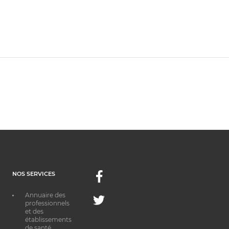
NOS SERVICES
Facebook
Annuaire des
Twitter
professionnels
et des
établissements
de santé