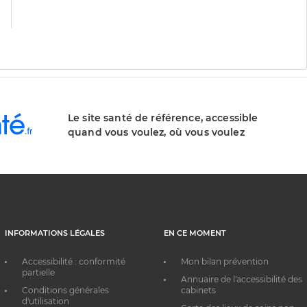
division
Le site santé de référence, accessible
quand vous voulez, où vous voulez
INFORMATIONS LÉGALES
EN CE MOMENT
Accessibilité : conformité
Mon bilan prévention
partielle
Annuaire de l'accessibilité des
Conditions générales
cabinets
d'utilisation