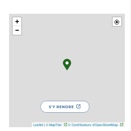
+
−
S'Y RENDRE
Leaflet
|
© MapTiler
© Contributeurs d'OpenStreetMap