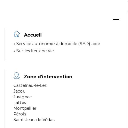
Accueil
Service autonomie à domicile (SAD) aide
Sur les lieux de vie
Zone d'intervention
Zone
Castelnau-le-Lez
de
Zone
Jacou
division
de
Zone
Juvignac
division
de
Zone
Lattes
division
de
Zone
Montpellier
division
de
Zone
Pérols
division
de
Zone
Saint-Jean-de-Védas
division
de