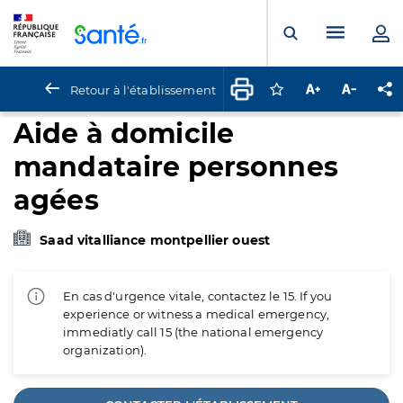
Panneau de gestion des cookies
Menu pr
Ouvrir la rech
Retour à l'établissement
Connectez-vous pour
Augmenter la t
Diminuer 
Pa
Aide à domicile
mandataire personnes
agées
Saad vitalliance montpellier ouest
En cas d'urgence vitale, contactez le 15. If you
experience or witness a medical emergency,
immediatly call 15 (the national emergency
organization).