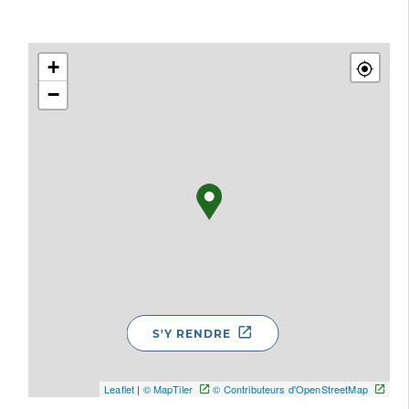
+
−
S'Y RENDRE
Leaflet
|
© MapTiler
© Contributeurs d'OpenStreetMap