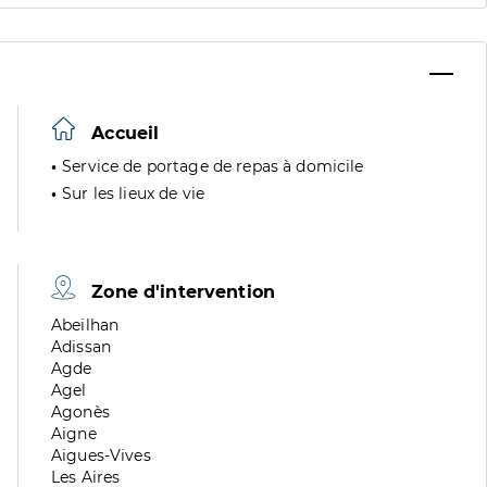
Accueil
Service de portage de repas à domicile
Sur les lieux de vie
Zone d'intervention
Zone
Abeilhan
de
Zone
Adissan
division
de
Zone
Agde
division
de
Zone
Agel
division
de
Zone
Agonès
division
de
Zone
Aigne
division
de
Zone
Aigues-Vives
division
de
Zone
Les Aires