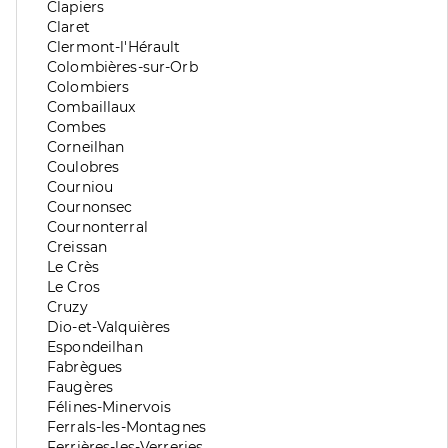
division
de
Zone
Clapiers
division
de
Zone
Claret
division
de
Zone
Clermont-l'Hérault
division
de
Zone
Colombières-sur-Orb
division
de
Zone
Colombiers
division
de
Zone
Combaillaux
division
de
Zone
Combes
division
de
Zone
Corneilhan
division
de
Zone
Coulobres
division
de
Zone
Courniou
division
de
Zone
Cournonsec
division
de
Zone
Cournonterral
division
de
Zone
Creissan
division
de
Zone
Le Crès
division
de
Zone
Le Cros
division
de
Zone
Cruzy
division
de
Zone
Dio-et-Valquières
division
de
Zone
Espondeilhan
division
de
Zone
Fabrègues
division
de
Zone
Faugères
division
de
Zone
Félines-Minervois
division
de
Zone
Ferrals-les-Montagnes
division
de
Zone
Ferrières-les-Verreries