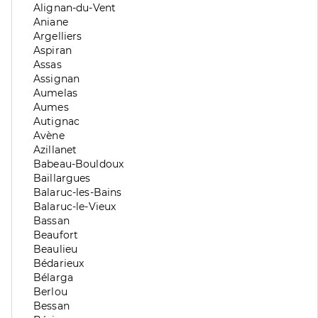
division
de
Zone
Alignan-du-Vent
division
de
Zone
Aniane
division
de
Zone
Argelliers
division
de
Zone
Aspiran
division
de
Zone
Assas
division
de
Zone
Assignan
division
de
Zone
Aumelas
division
de
Zone
Aumes
division
de
Zone
Autignac
division
de
Zone
Avène
division
de
Zone
Azillanet
division
de
Zone
Babeau-Bouldoux
division
de
Zone
Baillargues
division
de
Zone
Balaruc-les-Bains
division
de
Zone
Balaruc-le-Vieux
division
de
Zone
Bassan
division
de
Zone
Beaufort
division
de
Zone
Beaulieu
division
de
Zone
Bédarieux
division
de
Zone
Bélarga
division
de
Zone
Berlou
division
de
Zone
Bessan