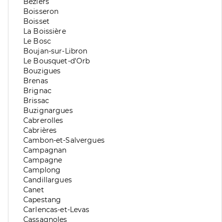
division
de
Zone
Béziers
division
de
Zone
Boisseron
division
de
Zone
Boisset
division
de
Zone
La Boissière
division
de
Zone
Le Bosc
division
de
Zone
Boujan-sur-Libron
division
de
Zone
Le Bousquet-d'Orb
division
de
Zone
Bouzigues
division
de
Zone
Brenas
division
de
Zone
Brignac
division
de
Zone
Brissac
division
de
Zone
Buzignargues
division
de
Zone
Cabrerolles
division
de
Zone
Cabrières
division
de
Zone
Cambon-et-Salvergues
division
de
Zone
Campagnan
division
de
Zone
Campagne
division
de
Zone
Camplong
division
de
Zone
Candillargues
division
de
Zone
Canet
division
de
Zone
Capestang
division
de
Zone
Carlencas-et-Levas
division
de
Zone
Cassagnoles