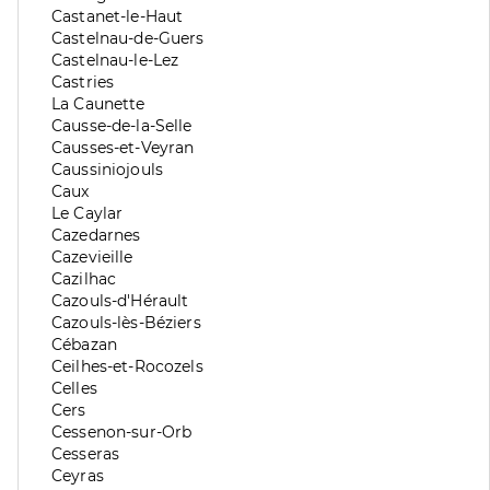
division
de
Zone
Castanet-le-Haut
division
de
Zone
Castelnau-de-Guers
division
de
Zone
Castelnau-le-Lez
division
de
Zone
Castries
division
de
Zone
La Caunette
division
de
Zone
Causse-de-la-Selle
division
de
Zone
Causses-et-Veyran
division
de
Zone
Caussiniojouls
division
de
Zone
Caux
division
de
Zone
Le Caylar
division
de
Zone
Cazedarnes
division
de
Zone
Cazevieille
division
de
Zone
Cazilhac
division
de
Zone
Cazouls-d'Hérault
division
de
Zone
Cazouls-lès-Béziers
division
de
Zone
Cébazan
division
de
Zone
Ceilhes-et-Rocozels
division
de
Zone
Celles
division
de
Zone
Cers
division
de
Zone
Cessenon-sur-Orb
division
de
Zone
Cesseras
division
de
Zone
Ceyras