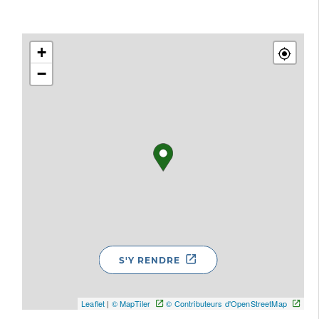
+
−
S'Y RENDRE
Leaflet
|
© MapTiler
© Contributeurs d'OpenStreetMap