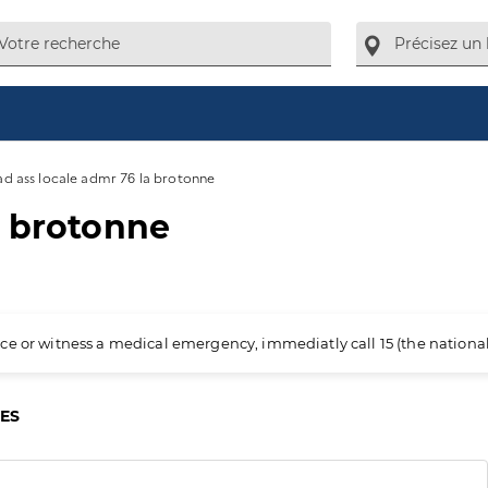
ad ass locale admr 76 la brotonne
a brotonne
ience or witness a medical emergency, immediatly call 15 (the nation
CES