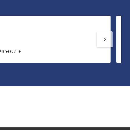
Mé
 Isneauville
2 