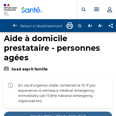
Panneau de gestion des cookies
Menu pr
Ouvrir la rech
Retour à l'établissement
Connectez-vous pour
Augmenter la t
Diminuer 
Pa
Aide à domicile
prestataire - personnes
agées
Saad esprit famille
En cas d'urgence vitale, contactez le 15. If you
experience or witness a medical emergency,
immediatly call 15 (the national emergency
organization).