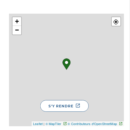
+
−
S'Y RENDRE
Leaflet
|
© MapTiler
© Contributeurs d'OpenStreetMap