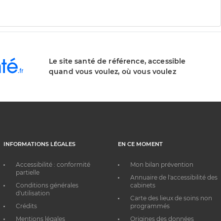
division
de
division
Le site santé de référence, accessible
quand vous voulez, où vous voulez
INFORMATIONS LÉGALES
EN CE MOMENT
Accessibilité : conformité
Mon bilan prévention
partielle
Annuaire de l'accessibilité des
Conditions générales
cabinets
d'utilisation
Carte des lieux de soins non
Crédits
programmés
Mentions légales
Origines des données