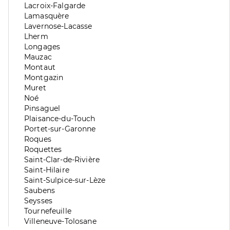
division
de
Zone
Lacroix-Falgarde
division
de
Zone
Lamasquère
division
de
Zone
Lavernose-Lacasse
division
de
Zone
Lherm
division
de
Zone
Longages
division
de
Zone
Mauzac
division
de
Zone
Montaut
division
de
Zone
Montgazin
division
de
Zone
Muret
division
de
Zone
Noé
division
de
Zone
Pinsaguel
division
de
Zone
Plaisance-du-Touch
division
de
Zone
Portet-sur-Garonne
division
de
Zone
Roques
division
de
Zone
Roquettes
division
de
Zone
Saint-Clar-de-Rivière
division
de
Zone
Saint-Hilaire
division
de
Zone
Saint-Sulpice-sur-Lèze
division
de
Zone
Saubens
division
de
Zone
Seysses
division
de
Zone
Tournefeuille
division
de
Zone
Villeneuve-Tolosane