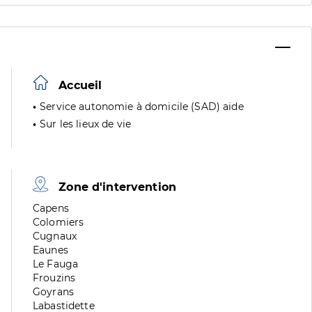
Accueil
Service autonomie à domicile (SAD) aide
Sur les lieux de vie
Zone d'intervention
Zone
Capens
de
Zone
Colomiers
division
de
Zone
Cugnaux
division
de
Zone
Eaunes
division
de
Zone
Le Fauga
division
de
Zone
Frouzins
division
de
Zone
Goyrans
division
de
Zone
Labastidette