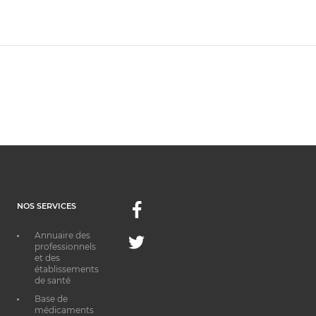
NOS SERVICES
Facebook
Annuaire des
Twitter
professionnels
et des
établissements
de santé
Base de
médicaments