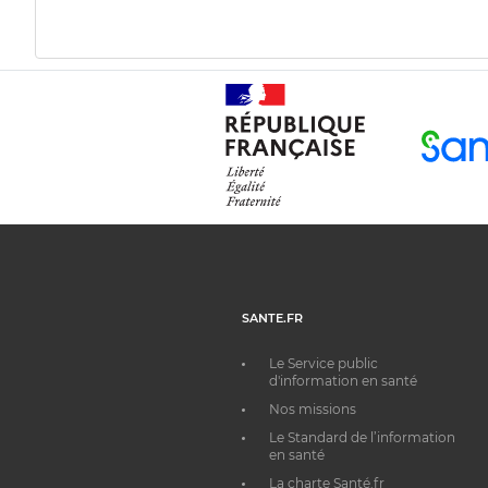
SANTE.FR
Le Service public
d'information en santé
Nos missions
Le Standard de l’information
en santé
La charte Santé.fr