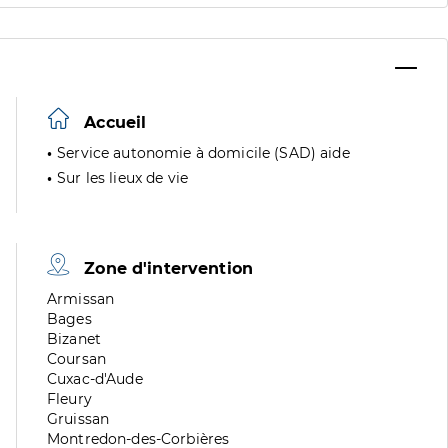
Accueil
Service autonomie à domicile (SAD) aide
Sur les lieux de vie
Zone d'intervention
Zone
Armissan
de
Zone
Bages
division
de
Zone
Bizanet
division
de
Zone
Coursan
division
de
Zone
Cuxac-d'Aude
division
de
Zone
Fleury
division
de
Zone
Gruissan
division
de
Zone
Montredon-des-Corbières