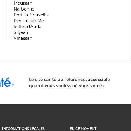
division
de
Zone
Moussan
division
de
Zone
Narbonne
division
de
Zone
Port-la-Nouvelle
division
de
Zone
Peyriac-de-Mer
division
de
Zone
Salles-d'Aude
division
de
Zone
Sigean
division
de
Zone
Vinassan
division
de
division
Le site santé de référence, accessible
quand vous voulez, où vous voulez
INFORMATIONS LÉGALES
EN CE MOMENT