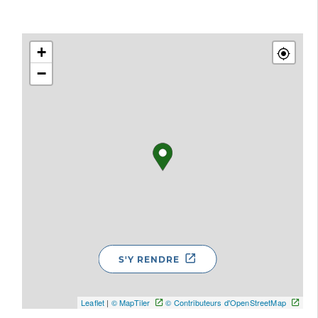
+
−
S'Y RENDRE
Leaflet
|
© MapTiler
© Contributeurs d'OpenStreetMap