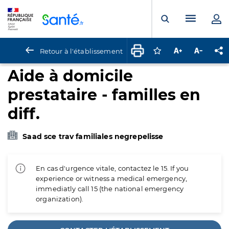
Panneau de gestion des cookies
Menu pr
Ouvrir la rech
Retour à l'établissement
Connectez-vous pour
Augmenter la t
Diminuer 
Pa
Aide à domicile
prestataire - familles en
diff.
Saad sce trav familiales negrepelisse
En cas d'urgence vitale, contactez le 15. If you
experience or witness a medical emergency,
immediatly call 15 (the national emergency
organization).