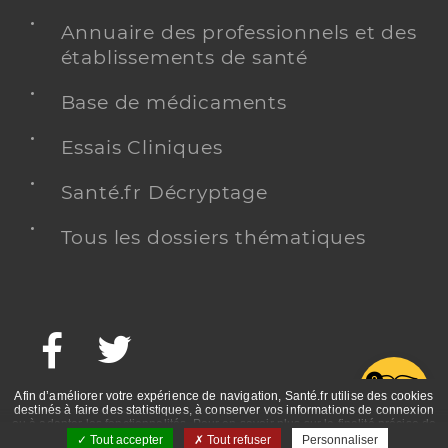
Annuaire des professionnels et des
établissements de santé
Base de médicaments
Essais Cliniques
Santé.fr Décryptage
Tous les dossiers thématiques
Facebook
Twitter
G
Afin d’améliorer votre expérience de navigation, Santé.fr utilise des cookies
destinés à faire des statistiques, à conserver vos informations de connexion
ou à adapter les fonctionnalités. Pour en savoir plus sur la finalité précise de
ces cookies, nous vous invitons à prendre connaissance de la politique de
Tout accepter
Tout refuser
Personnaliser