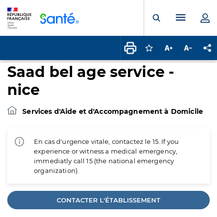
Panneau de gestion des cookies
Menu pr
Ouvrir la rech
Connectez-vous pour
Augmenter la t
Diminuer 
Pa
Saad bel age service -
nice
Services d'Aide et d'Accompagnement à Domicile
En cas d'urgence vitale, contactez le 15. If you
experience or witness a medical emergency,
immediatly call 15 (the national emergency
organization).
CONTACTER L'ÉTABLISSEMENT