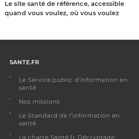
Le site santé de référence, accessible
quand vous voulez, où vous voulez
SANTE.FR
Le Service public d'information en
santé
Nos missions
Le Standard de l’information en
santé
La charte Santé.fr Décryptage