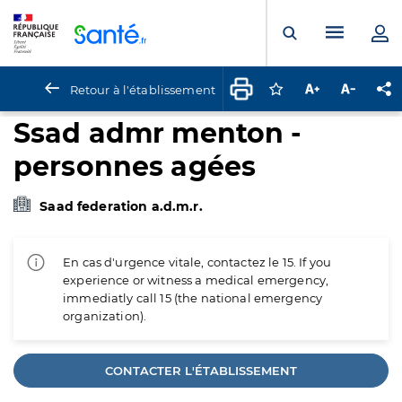
Panneau de gestion des cookies
Menu pr
Ouvrir la rech
Retour à l'établissement
Connectez-vous pour
Augmenter la t
Diminuer 
Pa
Ssad admr menton -
personnes agées
Saad federation a.d.m.r.
En cas d'urgence vitale, contactez le 15. If you
experience or witness a medical emergency,
immediatly call 15 (the national emergency
organization).
CONTACTER L'ÉTABLISSEMENT