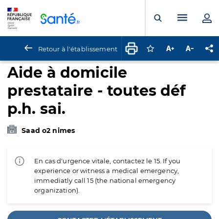
Panneau de gestion des cookies
Menu pr
Ouvrir la rech
Retour à l'établissement
Connectez-vous pour
Augmenter la t
Diminuer 
Pa
Aide à domicile
prestataire - toutes déf
p.h. sai.
Saad o2 nimes
En cas d'urgence vitale, contactez le 15. If you
experience or witness a medical emergency,
immediatly call 15 (the national emergency
organization).