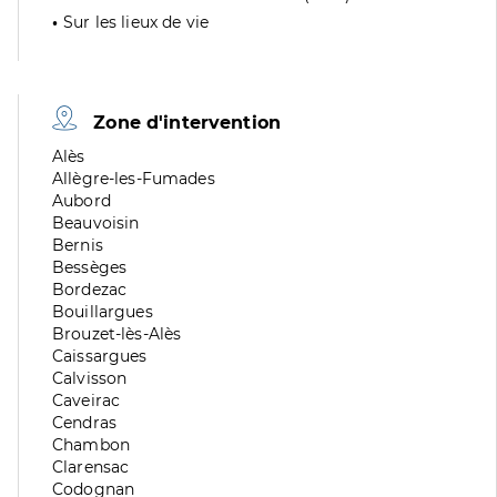
Sur les lieux de vie
Zone d'intervention
Zone
Alès
de
Zone
Allègre-les-Fumades
division
de
Zone
Aubord
division
de
Zone
Beauvoisin
division
de
Zone
Bernis
division
de
Zone
Bessèges
division
de
Zone
Bordezac
division
de
Zone
Bouillargues
division
de
Zone
Brouzet-lès-Alès
division
de
Zone
Caissargues
division
de
Zone
Calvisson
division
de
Zone
Caveirac
division
de
Zone
Cendras
division
de
Zone
Chambon
division
de
Zone
Clarensac
division
de
Zone
Codognan