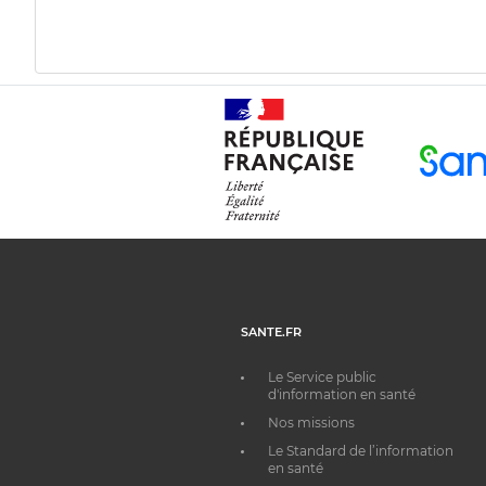
SANTE.FR
Le Service public
d'information en santé
Nos missions
Le Standard de l’information
en santé