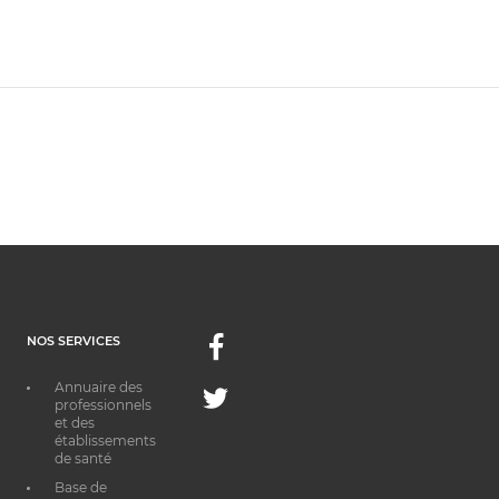
NOS SERVICES
Facebook
Annuaire des
Twitter
professionnels
et des
établissements
de santé
Base de