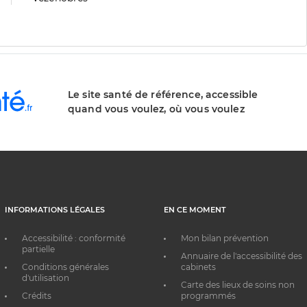
division
de
division
Le site santé de référence, accessible
quand vous voulez, où vous voulez
INFORMATIONS LÉGALES
EN CE MOMENT
Accessibilité : conformité
Mon bilan prévention
partielle
Annuaire de l'accessibilité des
Conditions générales
cabinets
d'utilisation
Carte des lieux de soins non
Crédits
programmés