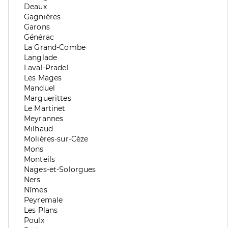
division
de
Zone
Deaux
division
de
Zone
Gagnières
division
de
Zone
Garons
division
de
Zone
Générac
division
de
Zone
La Grand-Combe
division
de
Zone
Langlade
division
de
Zone
Laval-Pradel
division
de
Zone
Les Mages
division
de
Zone
Manduel
division
de
Zone
Marguerittes
division
de
Zone
Le Martinet
division
de
Zone
Meyrannes
division
de
Zone
Milhaud
division
de
Zone
Molières-sur-Cèze
division
de
Zone
Mons
division
de
Zone
Monteils
division
de
Zone
Nages-et-Solorgues
division
de
Zone
Ners
division
de
Zone
Nîmes
division
de
Zone
Peyremale
division
de
Zone
Les Plans
division
de
Zone
Poulx