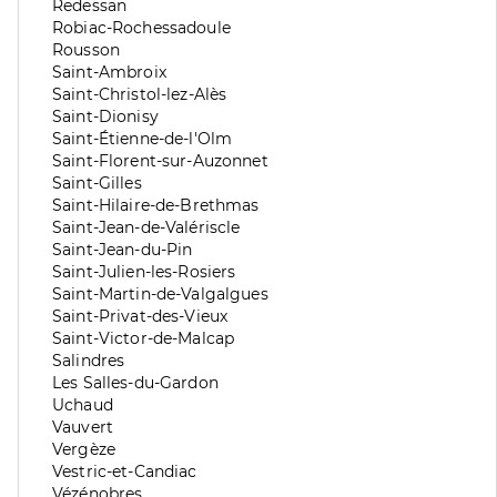
division
de
Zone
Redessan
division
de
Zone
Robiac-Rochessadoule
division
de
Zone
Rousson
division
de
Zone
Saint-Ambroix
division
de
Zone
Saint-Christol-lez-Alès
division
de
Zone
Saint-Dionisy
division
de
Zone
Saint-Étienne-de-l'Olm
division
de
Zone
Saint-Florent-sur-Auzonnet
division
de
Zone
Saint-Gilles
division
de
Zone
Saint-Hilaire-de-Brethmas
division
de
Zone
Saint-Jean-de-Valériscle
division
de
Zone
Saint-Jean-du-Pin
division
de
Zone
Saint-Julien-les-Rosiers
division
de
Zone
Saint-Martin-de-Valgalgues
division
de
Zone
Saint-Privat-des-Vieux
division
de
Zone
Saint-Victor-de-Malcap
division
de
Zone
Salindres
division
de
Zone
Les Salles-du-Gardon
division
de
Zone
Uchaud
division
de
Zone
Vauvert
division
de
Zone
Vergèze
division
de
Zone
Vestric-et-Candiac
division
de
Zone
Vézénobres