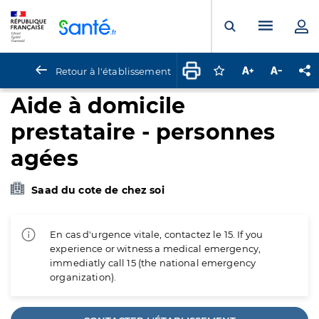
Panneau de gestion des cookies
Menu pr
Ouvrir la rech
Retour à l'établissement
Connectez-vous pour
Augmenter la t
Diminuer 
Pa
Aide à domicile
prestataire - personnes
agées
Saad du cote de chez soi
En cas d'urgence vitale, contactez le 15. If you
experience or witness a medical emergency,
immediatly call 15 (the national emergency
organization).