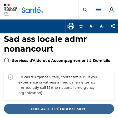
Panneau de gestion des cookies
Menu pr
Ouvrir la rech
Connectez-vous pour
Augmenter la t
Diminuer 
Pa
Sad ass locale admr
nonancourt
Services d'Aide et d'Accompagnement à Domicile
En cas d'urgence vitale, contactez le 15. If you
experience or witness a medical emergency,
immediatly call 15 (the national emergency
organization).
CONTACTER L'ÉTABLISSEMENT