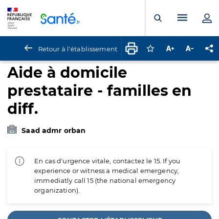
Panneau de gestion des cookies
Menu pr
Ouvrir la rech
Retour à l'établissement
Connectez-vous pour
Augmenter la t
Diminuer 
Pa
Aide à domicile
prestataire - familles en
diff.
Saad admr orban
En cas d'urgence vitale, contactez le 15. If you
experience or witness a medical emergency,
immediatly call 15 (the national emergency
organization).