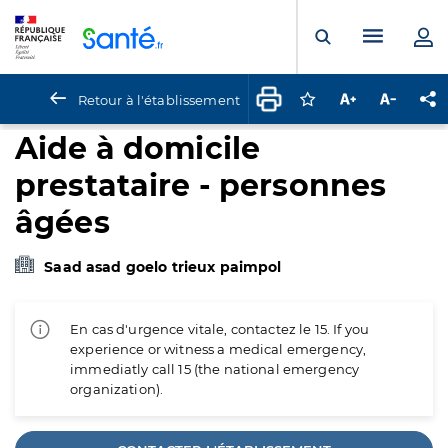
Panneau de gestion des cookies
Menu pr
Ouvrir la rech
Retour à l'établissement
Connectez-vous pour
Augmenter la t
Diminuer 
Pa
Aide à domicile
prestataire - personnes
âgées
Saad asad goelo trieux paimpol
En cas d'urgence vitale, contactez le 15. If you
experience or witness a medical emergency,
immediatly call 15 (the national emergency
organization).