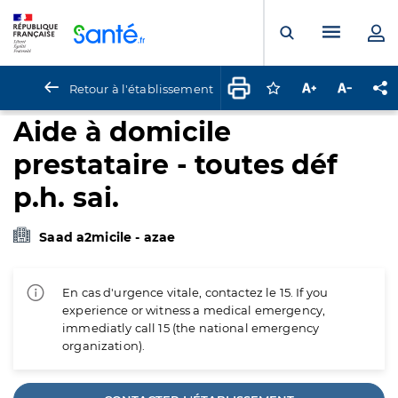
Panneau de gestion des cookies
Menu pr
Ouvrir la rech
Retour à l'établissement
Connectez-vous pour
Augmenter la t
Diminuer 
Pa
Aide à domicile
prestataire - toutes déf
p.h. sai.
Saad a2micile - azae
En cas d'urgence vitale, contactez le 15. If you
experience or witness a medical emergency,
immediatly call 15 (the national emergency
organization).