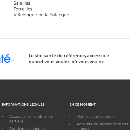
division
de
Zone
Saleilles
division
de
Zone
Torreilles
division
de
Zone
Villelongue-de-la-Salanque
division
de
division
Le site santé de référence, accessible
quand vous voulez, où vous voulez
INFORMATIONS LÉGALES
EN CE MOMENT
Accessibilité : conformité
Mon bilan prévention
partielle
Annuaire de l'accessibilité des
Conditions générales
cabinets