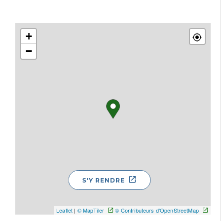
+
−
S'Y RENDRE
Leaflet
|
© MapTiler
© Contributeurs d'OpenStreetMap