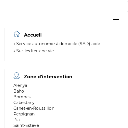
Accueil
Service autonomie à domicile (SAD) aide
Sur les lieux de vie
Zone d'intervention
Zone
Alénya
de
Zone
Baho
division
de
Zone
Bompas
division
de
Zone
Cabestany
division
de
Zone
Canet-en-Roussillon
division
de
Zone
Perpignan
division
de
Zone
Pia
division
de
Zone
Saint-Estève